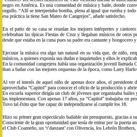
negro en América. Es una comunidad de música y baile, donde conver
orgullo. “Allí se interpretaba bomba, plena al igual que rumba y todo
esa práctica la tiene San Mateo de Cangrejos”, añade satisfecho.
En el patio de su casa se reunían los mejores intérpretes y cantor
celebraban las típicas Fiestas de Cruz y llegaban músicos de otros
desde que estaba en la cuna pues su padre era cantante y bongocero y 
Ejecutar la música era algo tan natural en su vida que, de niño, emp
músicos, a quienes exponía sus dudas e inquietudes y ellos le explica
En la comunidad cangrejera había una organización juvenil llamada Cl
iban a bailar con las mejores orquestas de la época, como Larry Harl
Al ver el interés de aquel niño de apenas doce años, el presidente d
aprovechaba “Capitol” para conocer el oficio de la producción y abrir
En escuela superior dirigía un club de jóvenes que organizaba bailes 
las implementara. Con apenas 17 años, ya “Capitol” trabajaba en pro
Tuvo tal éxito que fue capaz de independizarse al cumplir los 18.
Hizo su primer gran espectáculo bailable sin presupuesto, gracias a s
Consciente de la gran oportunidad que tenía de entrar por la puerta an
el Club Coameño, un ‘t’danzant’ con Olivencia, los Lebrón Brothers,