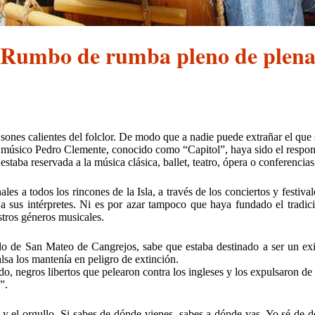
Rumbo de rumba pleno de plen
nes calientes del folclor. De modo que a nadie puede extrañar el que se
 músico Pedro Clemente, conocido como “Capitol”, haya sido el responsab
staba reservada a la música clásica, ballet, teatro, ópera o conferencias
es a todos los rincones de la Isla, a través de los conciertos y festiva
n a sus intérpretes. Ni es por azar tampoco que haya fundado el tradi
stros géneros musicales.
ildo de San Mateo de Cangrejos, sabe que estaba destinado a ser un ex
lsa los mantenía en peligro de extinción.
do, negros libertos que pelearon contra los ingleses y los expulsaron de
”.
ma y el orgullo. Si sabes de dónde vienes, sabes a dónde vas. Yo sé d