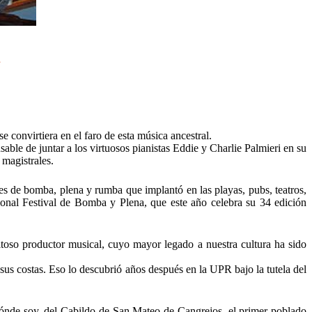
a
 convirtiera en el faro de esta música ancestral.
le de juntar a los virtuosos pianistas Eddie y Charlie Palmieri en su
 magistrales.
les de bomba, plena y rumba que implantó en las playas, pubs, teatros,
cional Festival de Bomba y Plena, que este año celebra su 34 edición
itoso productor musical, cuyo mayor legado a nuestra cultura ha sido
 sus costas. Eso lo descubrió años después en la UPR bajo la tutela del
e dónde soy, del Cabildo de San Mateo de Cangrejos, el primer poblado