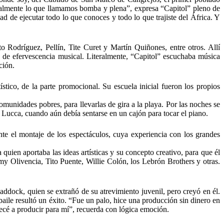
palmente lo que llamamos bomba y plena”, expresa “Capitol” pleno de
d de ejecutar todo lo que conoces y todo lo que trajiste del África. Y
 Rodríguez, Pellín, Tite Curet y Martín Quiñones, entre otros. Allí
 de efervescencia musical. Literalmente, “Capitol” escuchaba música
ción.
stico, de la parte promocional. Su escuela inicial fueron los propios
unidades pobres, para llevarlas de gira a la playa. Por las noches se
Lucca, cuando aún debía sentarse en un cajón para tocar el piano.
ante el montaje de los espectáculos, cuya experiencia con los grandes
uien aportaba las ideas artísticas y su concepto creativo, para que él
y Olivencia, Tito Puente, Willie Colón, los Lebrón Brothers y otras.
addock, quien se extrañó de su atrevimiento juvenil, pero creyó en él.
baile resultó un éxito. “Fue un palo, hice una producción sin dinero en
cé a producir para mí”, recuerda con lógica emoción.