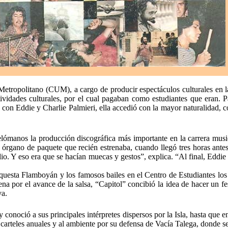
 Metropolitano (CUM), a cargo de producir espectáculos culturales en 
ividades culturales, por el cual pagaban como estudiantes que eran. Pa
con Eddie y Charlie Palmieri, ella accedió con la mayor naturalidad, co
elómanos la producción discográfica más importante en la carrera musi
órgano de paquete que recién estrenaba, cuando llegó tres horas antes
dio. Y eso era que se hacían muecas y gestos”, explica. “Al final, Eddi
questa Flamboyán y los famosos bailes en el Centro de Estudiantes los 
a por el avance de la salsa, “Capitol” concibió la idea de hacer un fe
va.
y conoció a sus principales intérpretes dispersos por la Isla, hasta que
s carteles anuales y al ambiente por su defensa de Vacía Talega, donde s