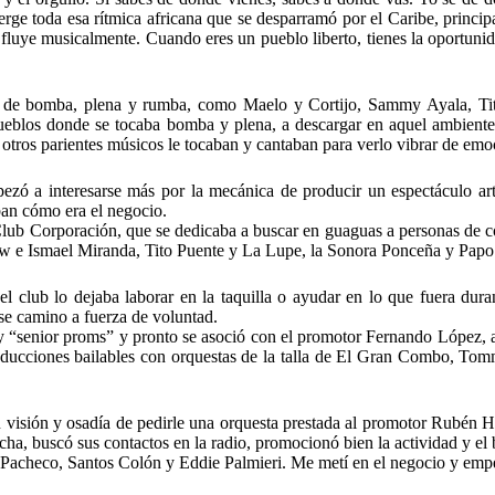
ge toda esa rítmica africana que se desparramó por el Caribe, princi
 fluye musicalmente. Cuando eres un pueblo liberto, tienes la oportunida
es de bomba, plena y rumba, como Maelo y Cortijo, Sammy Ayala, Tito
 pueblos donde se tocaba bomba y plena, a descargar en aquel ambiente
otros parientes músicos le tocaban y cantaban para verlo vibrar de emo
ezó a interesarse más por la mecánica de producir un espectáculo artí
ban cómo era el negocio.
ub Corporación, que se dedicaba a buscar en guaguas a personas de com
ow e Ismael Miranda, Tito Puente y La Lupe, la Sonora Ponceña y Papo 
el club lo dejaba laborar en la taquilla o ayudar en lo que fuera dur
se camino a fuerza de voluntad.
y “senior proms” y pronto se asoció con el promotor Fernando López, a q
ducciones bailables con orquestas de la talla de El Gran Combo, Tomm
u visión y osadía de pedirle una orquesta prestada al promotor Rubén H
cha, buscó sus contactos en la radio, promocionó bien la actividad y el 
 Pacheco, Santos Colón y Eddie Palmieri. Me metí en el negocio y empe