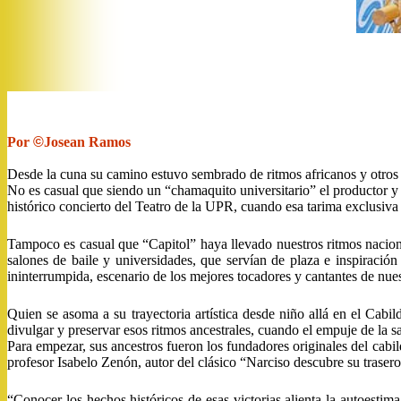
Por
©
Josean Ramos
Desde la cuna su camino estuvo sembrado de ritmos africanos y otros so
No es casual que siendo un “chamaquito universitario” el productor y
histórico concierto del Teatro de la UPR, cuando esa tarima exclusiva e
Tampoco es casual que “Capitol” haya llevado nuestros ritmos nacional
salones de baile y universidades, que servían de plaza e inspiració
ininterrumpida, escenario de los mejores tocadores y cantantes de nue
Quien se asoma a su trayectoria artística desde niño allá en el Cab
divulgar y preservar esos ritmos ancestrales, cuando el empuje de la sa
Para empezar, sus ancestros fueron los fundadores originales del cabil
profesor Isabelo Zenón, autor del clásico “Narciso descubre su trasero
“Conocer los hechos históricos de esas victorias alienta la autoesti