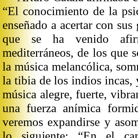
“El conocimiento de la psi
enseñado a acertar con sus 
que se ha venido afi
mediterráneos, de los que 
la música melancólica, somn
la tibia de los indios incas,
música alegre, fuerte, vibra
una fuerza anímica formid
veremos expandirse y asom
lo siguiente: “En el ca