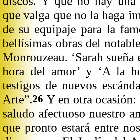
discos. Y que no hay una p
que valga que no la haga i
de su equipaje para la fam
bellísimas obras del notabl
Monrouzeau. ‘Sarah sueña en
hora del amor’ y ‘A la ho
testigos de nuevos escánda
Arte”.
Y en otra ocasión:
26
saludo afectuoso nuestro a
que pronto estará entre no