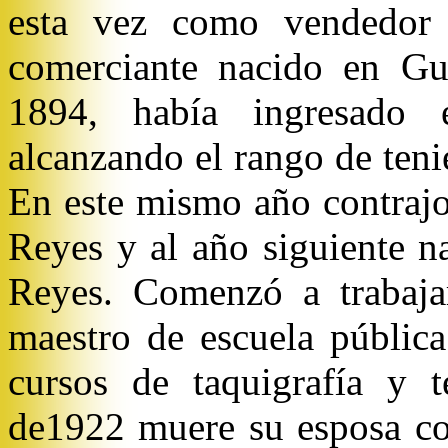
esta vez como vendedor d
comerciante nacido en Gu
1894, había ingresado e
alcanzando el rango de teni
En este mismo año contraj
Reyes y al año siguiente n
Reyes. Comenzó a trabaj
maestro de escuela públi
cursos de taquigrafía y t
de1922 muere su esposa co