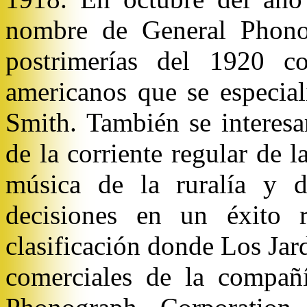
nombre de General Phonog
postrimerías del 1920 co
americanos que se especia
Smith. También se interesa
de la corriente regular de 
música de la ruralía y d
decisiones en un éxito r
clasificación donde Los Jar
comerciales de la compañ