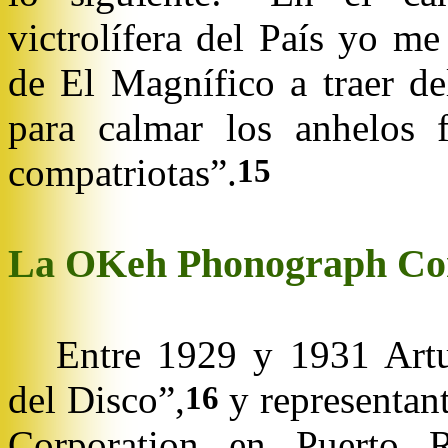
victrolífera del País yo m
de El Magnífico a traer d
para calmar los anhelos f
compatriotas”.
15
La OKeh Phonograph Co
Entre 1929 y 1931 Artu
del Disco”,
y representan
16
Corporation en Puerto R