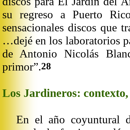
discos para El Jardín del Ar
su regreso a Puerto Ric
sensacionales discos que t
…dejé en los laboratorios p
de Antonio Nicolás Blan
primor”.
28
Los Jardineros: contexto,
En el año coyuntural 