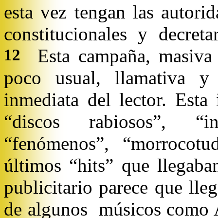
esta vez tengan las autori
constitucionales y decret
Esta campaña, masiva e
12
poco usual, llamativa y 
inmediata del lector. Est
“discos rabiosos”, “i
“fenómenos”, “morrocotud
últimos “hits” que llegaba
publicitario parece que lle
de algunos músicos como 