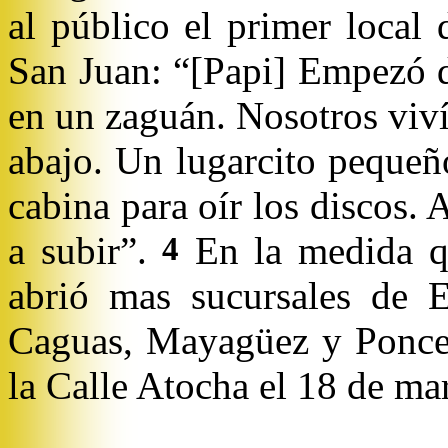
al público el primer local 
San Juan: “[Papi] Empezó d
en un zaguán. Nosotros viví
abajo. Un lugarcito pequeñ
cabina para o
í
r los discos.
a subir”.
En la medida qu
4
abrió mas sucursales de E
Caguas, Mayagüez y Ponce
la Calle Atocha el 18 de ma