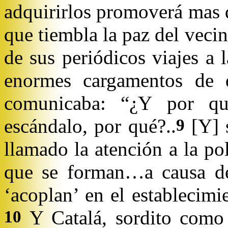
adquirirlos promoverá mas d
que tiembla la paz del veci
de sus periódicos viajes a
enormes cargamentos de 
comunicaba: “¿Y por qu
escándalo, por qué?..
[Y] 
9
llamado la atención a la po
que se forman…a causa de
‘acoplan’ en el establecim
Y Catalá, sordito como
10