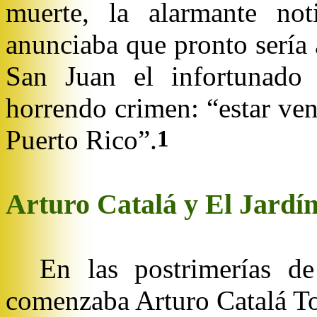
muerte, la alarmante no
anunciaba que pronto sería
San Juan el infortunado 
horrendo crimen: “estar ve
Puerto Rico”.
1
Arturo Catalá y El Jardín
En las postrimerías d
comenzaba Arturo Catalá To