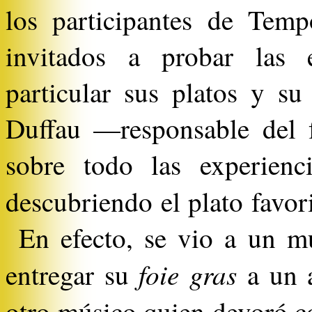
los participantes de Tem
invitados a probar las e
particular sus platos y su
Duffau —responsable del f
sobre todo las experienc
descubriendo el plato favori
En efecto, se vio a un mú
foie gras
entregar su
a un a
otro músico quien devoró 